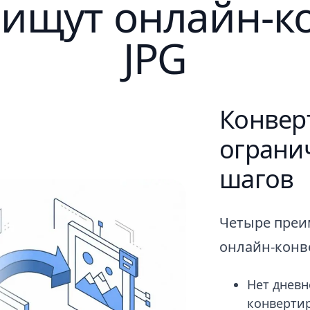
ищут онлайн-кон
JPG
Конверт
ограни
шагов
Четыре преи
онлайн-конв
Нет дневн
конверти