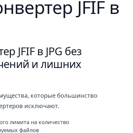
вертер JFIF в
ер JFIF в JPG без
чений и лишних
мущества, которые большинство
ертеров исключают.
ого лимита на количество
руемых файлов