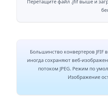
Перетащите файл .jfif выше и загр
бе
Большинство конвертеров JFIF в 
иногда сохраняют веб-изображени
потоком JPEG. Режим по умол
Изображение ост