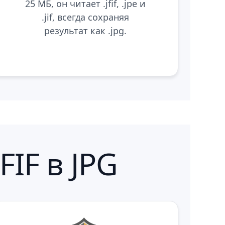
25 МБ, он читает .jfif, .jpe и
.jif, всегда сохраняя
результат как .jpg.
IF в JPG