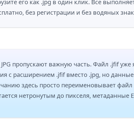
узите его как .jpg в один клик. Все выполня
сплатно, без регистрации и без водяных знак
JPG пропускают важную часть. Файл .jfif уже
я с расширением .jfif вместо .jpg, но данны
чанию здесь просто переименовывает файл в
ается нетронутым до пикселя, метаданные E