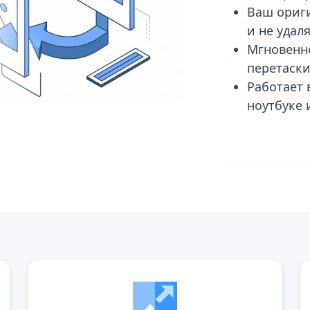
Ваш ориги
и не удал
Мгновенно
перетаски
Работает 
ноутбуке 
Скача