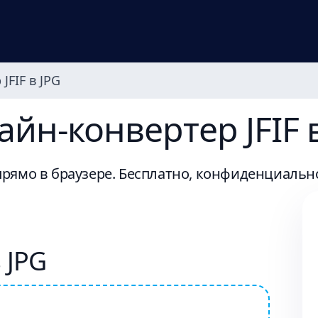
FIF в JPG
йн-конвертер JFIF в
прямо в браузере. Бесплатно, конфиденциально,
 JPG