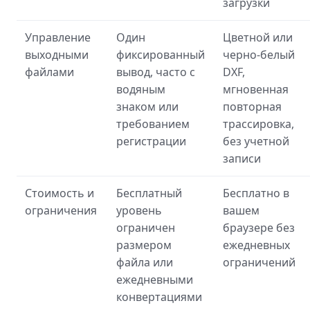
загрузки
Управление
Один
Цветной или
выходными
фиксированный
черно-белый
файлами
вывод, часто с
DXF,
водяным
мгновенная
знаком или
повторная
требованием
трассировка,
регистрации
без учетной
записи
Стоимость и
Бесплатный
Бесплатно в
ограничения
уровень
вашем
ограничен
браузере без
размером
ежедневных
файла или
ограничений
ежедневными
конвертациями