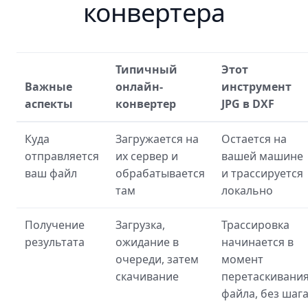
конвертера
Типичный
Этот
Важные
онлайн-
инструмент
аспекты
конвертер
JPG в DXF
Куда
Загружается на
Остается на
отправляется
их сервер и
вашей машине
ваш файл
обрабатывается
и трассируется
там
локально
Получение
Загрузка,
Трассировка
результата
ожидание в
начинается в
очереди, затем
момент
скачивание
перетаскивани
файла, без шаг