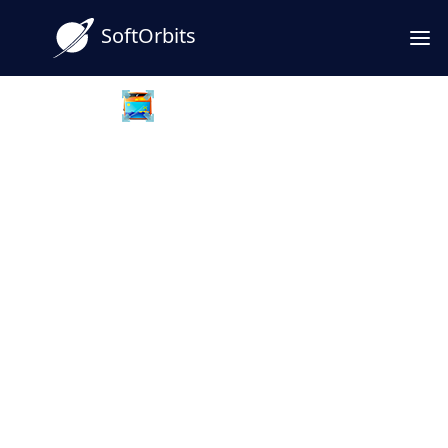
SoftOrbits
Batch Picture Resizer
Загрузить пакетный ресайзер
изображений
Пакетный ресайзер изображений - это
простой, удобный инструмент, который
помогает
изменять размер нескольких
фотографий
, конвертировать,
переворачивать, зеркалировать или
поворачивать их в пакетном режиме.