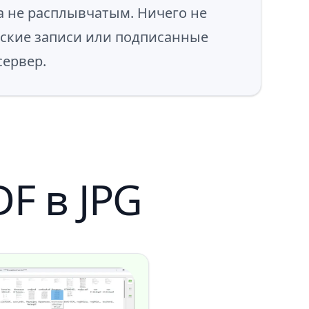
а не расплывчатым. Ничего не
инские записи или подписанные
сервер.
F в JPG