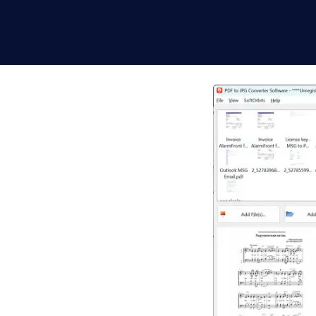
 JPG в
Офлайн
ws пакетно и
 страницу PDF как
ранным разрешением