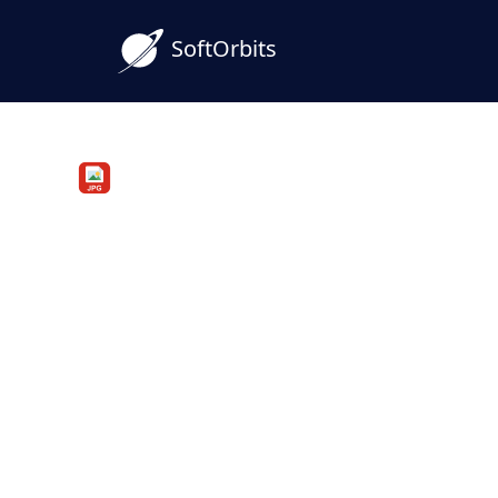
SoftOrbits
PDF to JPG Converter
Преобразование PDF в
Windows - Пакетно и 
Преобразуйте PDF в JPG на ПК с Windo
полностью офлайн. Сохраните каждую
отдельный файл изображения с выб
DPI.