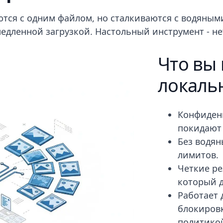
тся с одним файлом, но сталкиваются с водяны
едленной загрузкой. Настольный инструмент - не
Что вы 
локаль
Конфиден
покидают
Без водян
лимитов.
Четкие ре
который 
Работает 
блокиров
политико