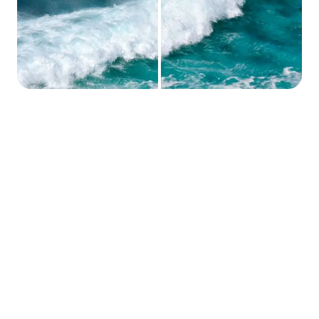
#Способ № 1: Превратите
Ваши фотографии в
потрясающие картины
маслом с помощью
инструмента SoftOrbits