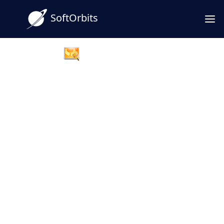
SoftOrbits
Easy Photo Denoise
Простая программа для
уменьшения шума на фото
Программа для уменьшения шума на
фото придает фотографиям кристально
чистый вид, независимо от исходного
уровня шума. Инновационные алгоритмы
шумоподавления используют
искусственный интеллект для
уменьшения цифрового шума при