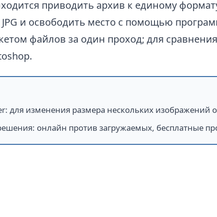
ходится приводить архив к единому формату
 JPG и освободить место с помощью програм
кетом файлов за один проход; для сравнени
toshop.
er
:
для изменения размера нескольких изображений 
решения
:
онлайн против загружаемых, бесплатные пр
P в JPG в Batch Picture Re