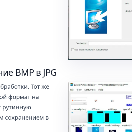
ние BMP в JPG
бработки. Тот же
гой формат на
ет рутинную
м сохранением в