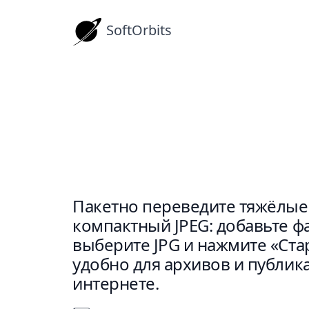
SoftOrbits
Инструкции
Как конвертировать BMP
Пакетно переведите тяжёлые
компактный JPEG: добавьте ф
выберите JPG и нажмите «Ста
удобно для архивов и публик
интернете.