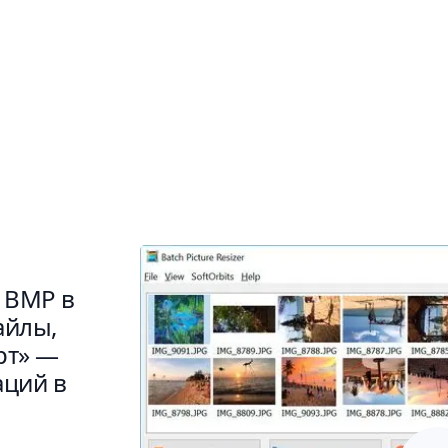
 в JPG: пошаговая инструкция 
 BMP в
айлы,
рт» —
аций в