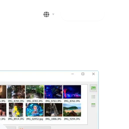
Скачать
в конвертере BMP в JPG