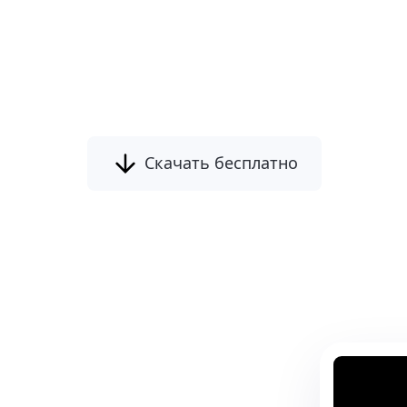
Пакетный ресайзер изображени
инструмент, который помогает 
фотографий, конвертировать, пере
поворачивать их в п
Скачать бесплатно