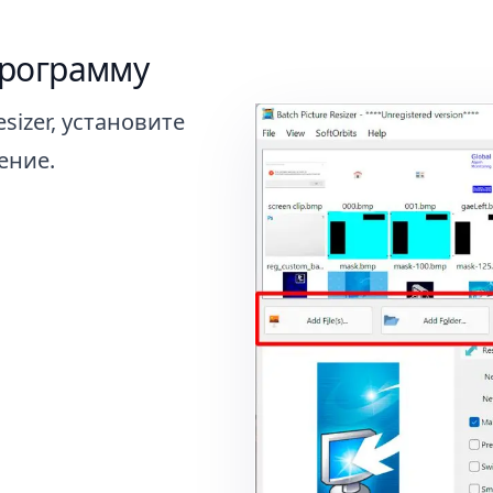
программу
sizer, установите
ение.