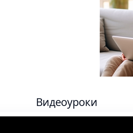
й - это простой, удобный
изменять размер нескольких
ворачивать, зеркалировать или
акетном режиме.
Видеоуроки