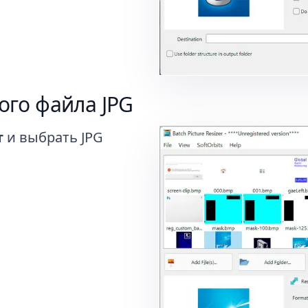
ого файла JPG
т
и выбрать JPG